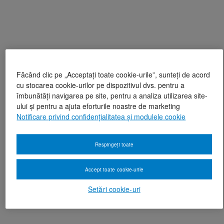
Făcând clic pe „Acceptați toate cookie-urile”, sunteți de acord
cu stocarea cookie-urilor pe dispozitivul dvs. pentru a
îmbunătăți navigarea pe site, pentru a analiza utilizarea site-
ului și pentru a ajuta eforturile noastre de marketing
Notificare privind confidențialitatea și modulele cookie
Respingeți toate
Accept toate cookie-urile
Setări cookie-uri