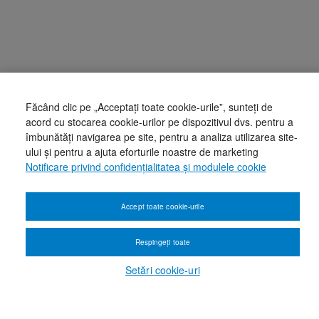
Făcând clic pe „Acceptați toate cookie-urile”, sunteți de
acord cu stocarea cookie-urilor pe dispozitivul dvs. pentru a
îmbunătăți navigarea pe site, pentru a analiza utilizarea site-
ului și pentru a ajuta eforturile noastre de marketing
Notificare privind confidențialitatea și modulele cookie
Accept toate cookie-urile
Respingeți toate
Setări cookie-uri