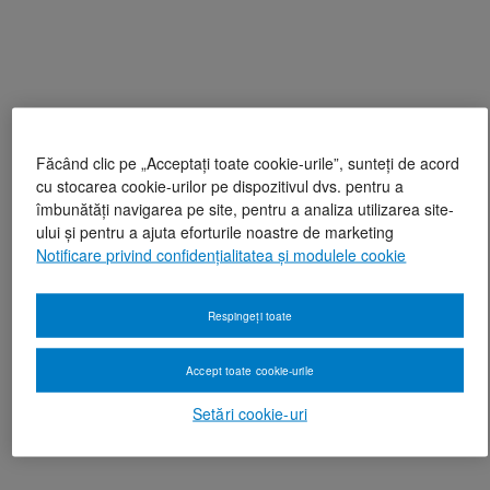
Făcând clic pe „Acceptați toate cookie-urile”, sunteți de acord
cu stocarea cookie-urilor pe dispozitivul dvs. pentru a
îmbunătăți navigarea pe site, pentru a analiza utilizarea site-
ului și pentru a ajuta eforturile noastre de marketing
Notificare privind confidențialitatea și modulele cookie
Respingeți toate
Accept toate cookie-urile
Setări cookie-uri