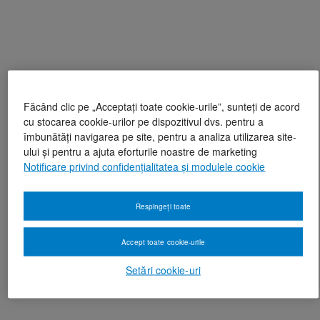
Făcând clic pe „Acceptați toate cookie-urile”, sunteți de acord
cu stocarea cookie-urilor pe dispozitivul dvs. pentru a
îmbunătăți navigarea pe site, pentru a analiza utilizarea site-
ului și pentru a ajuta eforturile noastre de marketing
Notificare privind confidențialitatea și modulele cookie
Respingeți toate
Accept toate cookie-urile
Setări cookie-uri