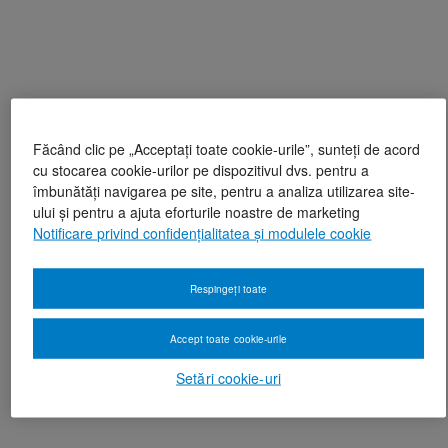
Făcând clic pe „Acceptați toate cookie-urile”, sunteți de acord
cu stocarea cookie-urilor pe dispozitivul dvs. pentru a
îmbunătăți navigarea pe site, pentru a analiza utilizarea site-
ului și pentru a ajuta eforturile noastre de marketing
Notificare privind confidențialitatea și modulele cookie
Respingeți toate
Accept toate cookie-urile
Setări cookie-uri