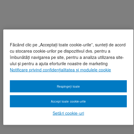
Făcând clic pe „Acceptați toate cookie-urile”, sunteți de acord
cu stocarea cookie-urilor pe dispozitivul dvs. pentru a
îmbunătăți navigarea pe site, pentru a analiza utilizarea site-
ului și pentru a ajuta eforturile noastre de marketing
Notificare privind confidențialitatea și modulele cookie
Respingeți toate
Accept toate cookie-urile
Setări cookie-uri