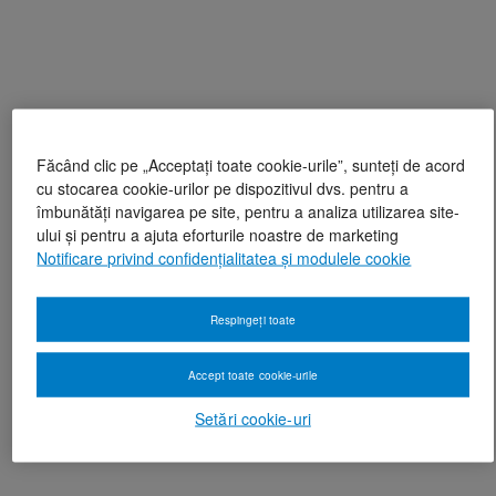
Făcând clic pe „Acceptați toate cookie-urile”, sunteți de acord
cu stocarea cookie-urilor pe dispozitivul dvs. pentru a
îmbunătăți navigarea pe site, pentru a analiza utilizarea site-
ului și pentru a ajuta eforturile noastre de marketing
Notificare privind confidențialitatea și modulele cookie
Respingeți toate
Accept toate cookie-urile
Setări cookie-uri