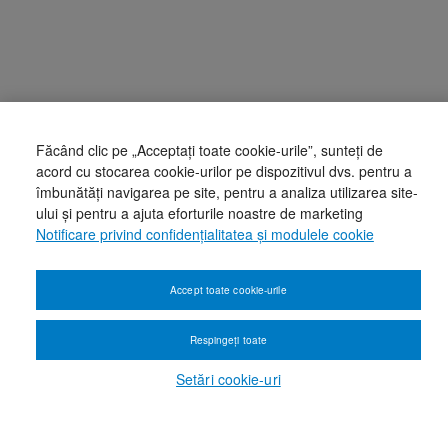
Făcând clic pe „Acceptați toate cookie-urile”, sunteți de
acord cu stocarea cookie-urilor pe dispozitivul dvs. pentru a
îmbunătăți navigarea pe site, pentru a analiza utilizarea site-
ului și pentru a ajuta eforturile noastre de marketing
Notificare privind confidențialitatea și modulele cookie
Accept toate cookie-urile
Respingeți toate
Setări cookie-uri