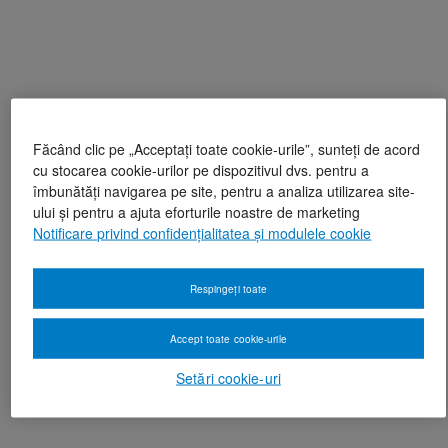
Făcând clic pe „Acceptați toate cookie-urile”, sunteți de acord
cu stocarea cookie-urilor pe dispozitivul dvs. pentru a
îmbunătăți navigarea pe site, pentru a analiza utilizarea site-
ului și pentru a ajuta eforturile noastre de marketing
Notificare privind confidențialitatea și modulele cookie
Respingeți toate
Accept toate cookie-urile
Setări cookie-uri