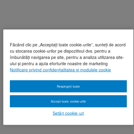
Făcând clic pe „Acceptați toate cookie-urile”, sunteți de acord
cu stocarea cookie-urilor pe dispozitivul dvs. pentru a
îmbunătăți navigarea pe site, pentru a analiza utilizarea site-
ului și pentru a ajuta eforturile noastre de marketing
Notificare privind confidențialitatea și modulele cookie
Respingeți toate
Accept toate cookie-urile
Setări cookie-uri