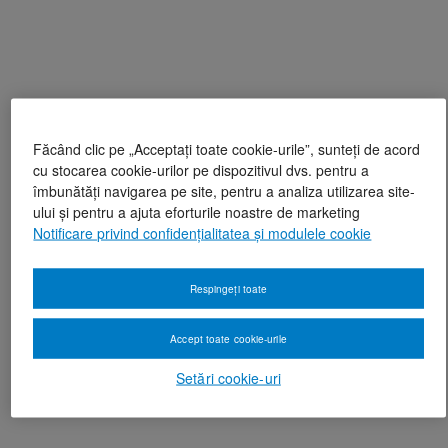
Făcând clic pe „Acceptați toate cookie-urile”, sunteți de acord
cu stocarea cookie-urilor pe dispozitivul dvs. pentru a
îmbunătăți navigarea pe site, pentru a analiza utilizarea site-
ului și pentru a ajuta eforturile noastre de marketing
Notificare privind confidențialitatea și modulele cookie
Respingeți toate
Accept toate cookie-urile
Setări cookie-uri