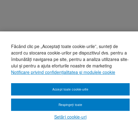
Făcând clic pe „Acceptați toate cookie-urile”, sunteți de
acord cu stocarea cookie-urilor pe dispozitivul dvs. pentru a
îmbunătăți navigarea pe site, pentru a analiza utilizarea site-
ului și pentru a ajuta eforturile noastre de marketing
Notificare privind confidențialitatea și modulele cookie
Accept toate cookie-urile
Respingeți toate
Setări cookie-uri