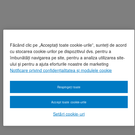
Făcând clic pe „Acceptați toate cookie-urile”, sunteți de acord
cu stocarea cookie-urilor pe dispozitivul dvs. pentru a
îmbunătăți navigarea pe site, pentru a analiza utilizarea site-
ului și pentru a ajuta eforturile noastre de marketing
Notificare privind confidențialitatea și modulele cookie
Respingeți toate
Accept toate cookie-urile
Setări cookie-uri