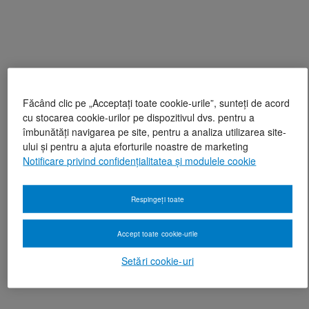
Făcând clic pe „Acceptați toate cookie-urile”, sunteți de acord
cu stocarea cookie-urilor pe dispozitivul dvs. pentru a
îmbunătăți navigarea pe site, pentru a analiza utilizarea site-
ului și pentru a ajuta eforturile noastre de marketing
Notificare privind confidențialitatea și modulele cookie
Respingeți toate
Accept toate cookie-urile
Setări cookie-uri