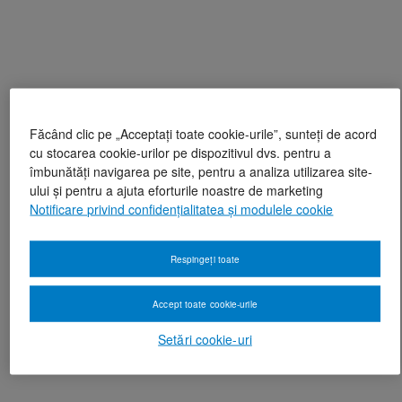
Făcând clic pe „Acceptați toate cookie-urile”, sunteți de acord
cu stocarea cookie-urilor pe dispozitivul dvs. pentru a
îmbunătăți navigarea pe site, pentru a analiza utilizarea site-
ului și pentru a ajuta eforturile noastre de marketing
Notificare privind confidențialitatea și modulele cookie
Respingeți toate
Accept toate cookie-urile
Setări cookie-uri