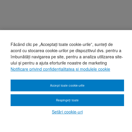
Făcând clic pe „Acceptați toate cookie-urile”, sunteți de
acord cu stocarea cookie-urilor pe dispozitivul dvs. pentru a
îmbunătăți navigarea pe site, pentru a analiza utilizarea site-
ului și pentru a ajuta eforturile noastre de marketing
Notificare privind confidențialitatea și modulele cookie
Accept toate cookie-urile
Respingeți toate
Setări cookie-uri