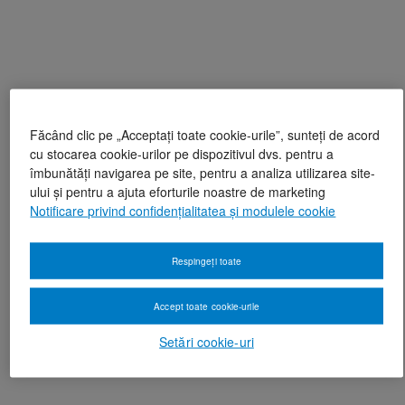
Făcând clic pe „Acceptați toate cookie-urile”, sunteți de acord
cu stocarea cookie-urilor pe dispozitivul dvs. pentru a
îmbunătăți navigarea pe site, pentru a analiza utilizarea site-
ului și pentru a ajuta eforturile noastre de marketing
Notificare privind confidențialitatea și modulele cookie
Respingeți toate
Accept toate cookie-urile
Setări cookie-uri