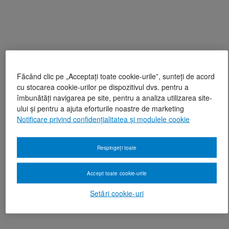
Făcând clic pe „Acceptați toate cookie-urile”, sunteți de acord
cu stocarea cookie-urilor pe dispozitivul dvs. pentru a
îmbunătăți navigarea pe site, pentru a analiza utilizarea site-
ului și pentru a ajuta eforturile noastre de marketing
Notificare privind confidențialitatea și modulele cookie
Respingeți toate
Accept toate cookie-urile
Setări cookie-uri