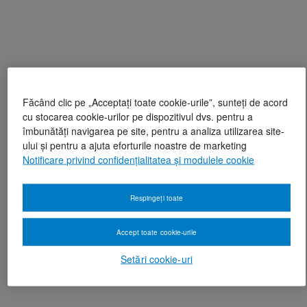
Făcând clic pe „Acceptați toate cookie-urile”, sunteți de acord
cu stocarea cookie-urilor pe dispozitivul dvs. pentru a
îmbunătăți navigarea pe site, pentru a analiza utilizarea site-
ului și pentru a ajuta eforturile noastre de marketing
Notificare privind confidențialitatea și modulele cookie
Respingeți toate
Accept toate cookie-urile
Setări cookie-uri