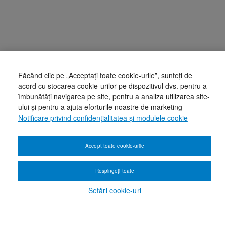
Făcând clic pe „Acceptați toate cookie-urile”, sunteți de
acord cu stocarea cookie-urilor pe dispozitivul dvs. pentru a
îmbunătăți navigarea pe site, pentru a analiza utilizarea site-
ului și pentru a ajuta eforturile noastre de marketing
Notificare privind confidențialitatea și modulele cookie
Accept toate cookie-urile
Respingeți toate
Setări cookie-uri