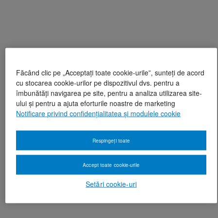
Făcând clic pe „Acceptați toate cookie-urile”, sunteți de acord
cu stocarea cookie-urilor pe dispozitivul dvs. pentru a
îmbunătăți navigarea pe site, pentru a analiza utilizarea site-
ului și pentru a ajuta eforturile noastre de marketing
Notificare privind confidențialitatea și modulele cookie
Respingeți toate
Accept toate cookie-urile
Setări cookie-uri