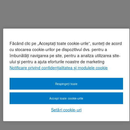
Făcând clic pe „Acceptați toate cookie-urile”, sunteți de acord
cu stocarea cookie-urilor pe dispozitivul dvs. pentru a
îmbunătăți navigarea pe site, pentru a analiza utilizarea site-
ului și pentru a ajuta eforturile noastre de marketing
Notificare privind confidențialitatea și modulele cookie
Respingeți toate
Accept toate cookie-urile
Setări cookie-uri