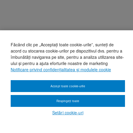
Făcând clic pe „Acceptați toate cookie-urile”, sunteți de
acord cu stocarea cookie-urilor pe dispozitivul dvs. pentru a
îmbunătăți navigarea pe site, pentru a analiza utilizarea site-
ului și pentru a ajuta eforturile noastre de marketing
Notificare privind confidențialitatea și modulele cookie
Accept toate cookie-urile
Respingeți toate
Setări cookie-uri