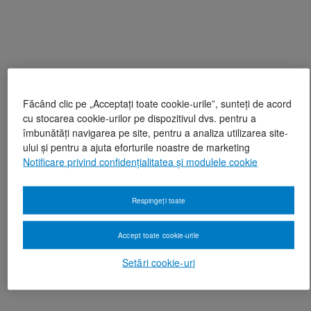
Făcând clic pe „Acceptați toate cookie-urile”, sunteți de acord
cu stocarea cookie-urilor pe dispozitivul dvs. pentru a
îmbunătăți navigarea pe site, pentru a analiza utilizarea site-
ului și pentru a ajuta eforturile noastre de marketing
Notificare privind confidențialitatea și modulele cookie
Respingeți toate
Accept toate cookie-urile
Setări cookie-uri