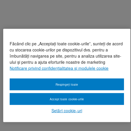
Făcând clic pe „Acceptați toate cookie-urile”, sunteți de acord
cu stocarea cookie-urilor pe dispozitivul dvs. pentru a
îmbunătăți navigarea pe site, pentru a analiza utilizarea site-
ului și pentru a ajuta eforturile noastre de marketing
Notificare privind confidențialitatea și modulele cookie
Respingeți toate
Accept toate cookie-urile
Setări cookie-uri