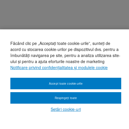
Făcând clic pe „Acceptați toate cookie-urile”, sunteți de
acord cu stocarea cookie-urilor pe dispozitivul dvs. pentru a
îmbunătăți navigarea pe site, pentru a analiza utilizarea site-
ului și pentru a ajuta eforturile noastre de marketing
Notificare privind confidențialitatea și modulele cookie
Accept toate cookie-urile
Respingeți toate
Setări cookie-uri