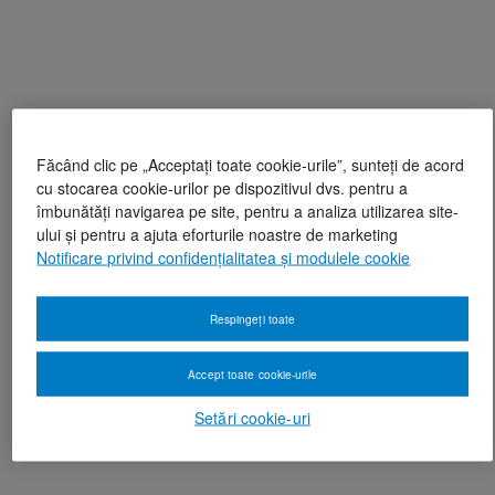
Făcând clic pe „Acceptați toate cookie-urile”, sunteți de acord
cu stocarea cookie-urilor pe dispozitivul dvs. pentru a
îmbunătăți navigarea pe site, pentru a analiza utilizarea site-
ului și pentru a ajuta eforturile noastre de marketing
Notificare privind confidențialitatea și modulele cookie
Respingeți toate
Accept toate cookie-urile
Setări cookie-uri