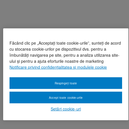
Făcând clic pe „Acceptați toate cookie-urile”, sunteți de acord
cu stocarea cookie-urilor pe dispozitivul dvs. pentru a
îmbunătăți navigarea pe site, pentru a analiza utilizarea site-
ului și pentru a ajuta eforturile noastre de marketing
Notificare privind confidențialitatea și modulele cookie
Respingeți toate
Accept toate cookie-urile
Setări cookie-uri