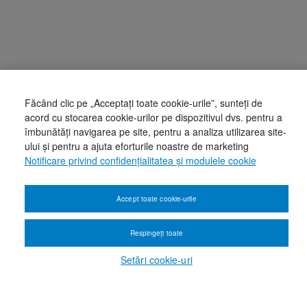
Făcând clic pe „Acceptați toate cookie-urile”, sunteți de
acord cu stocarea cookie-urilor pe dispozitivul dvs. pentru a
îmbunătăți navigarea pe site, pentru a analiza utilizarea site-
ului și pentru a ajuta eforturile noastre de marketing
Notificare privind confidențialitatea și modulele cookie
Accept toate cookie-urile
Respingeți toate
Setări cookie-uri