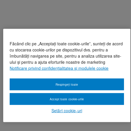
Făcând clic pe „Acceptați toate cookie-urile”, sunteți de acord
cu stocarea cookie-urilor pe dispozitivul dvs. pentru a
îmbunătăți navigarea pe site, pentru a analiza utilizarea site-
ului și pentru a ajuta eforturile noastre de marketing
Notificare privind confidențialitatea și modulele cookie
Respingeți toate
Accept toate cookie-urile
Setări cookie-uri