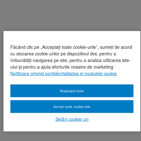
Făcând clic pe „Acceptați toate cookie-urile”, sunteți de acord
cu stocarea cookie-urilor pe dispozitivul dvs. pentru a
îmbunătăți navigarea pe site, pentru a analiza utilizarea site-
ului și pentru a ajuta eforturile noastre de marketing
Notificare privind confidențialitatea și modulele cookie
Respingeți toate
Accept toate cookie-urile
Setări cookie-uri