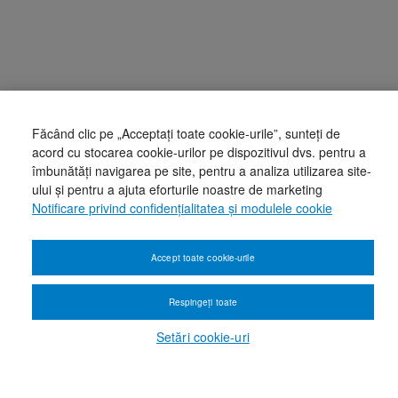
Făcând clic pe „Acceptați toate cookie-urile”, sunteți de
acord cu stocarea cookie-urilor pe dispozitivul dvs. pentru a
îmbunătăți navigarea pe site, pentru a analiza utilizarea site-
ului și pentru a ajuta eforturile noastre de marketing
Notificare privind confidențialitatea și modulele cookie
Accept toate cookie-urile
Respingeți toate
Setări cookie-uri