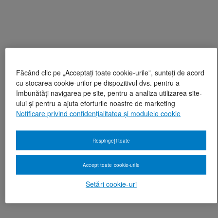
Făcând clic pe „Acceptați toate cookie-urile”, sunteți de acord
cu stocarea cookie-urilor pe dispozitivul dvs. pentru a
îmbunătăți navigarea pe site, pentru a analiza utilizarea site-
ului și pentru a ajuta eforturile noastre de marketing
Notificare privind confidențialitatea și modulele cookie
Respingeți toate
Accept toate cookie-urile
Setări cookie-uri