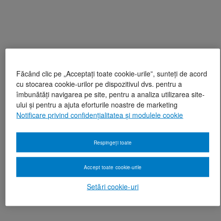
Făcând clic pe „Acceptați toate cookie-urile”, sunteți de acord
cu stocarea cookie-urilor pe dispozitivul dvs. pentru a
îmbunătăți navigarea pe site, pentru a analiza utilizarea site-
ului și pentru a ajuta eforturile noastre de marketing
Notificare privind confidențialitatea și modulele cookie
Respingeți toate
Accept toate cookie-urile
Setări cookie-uri