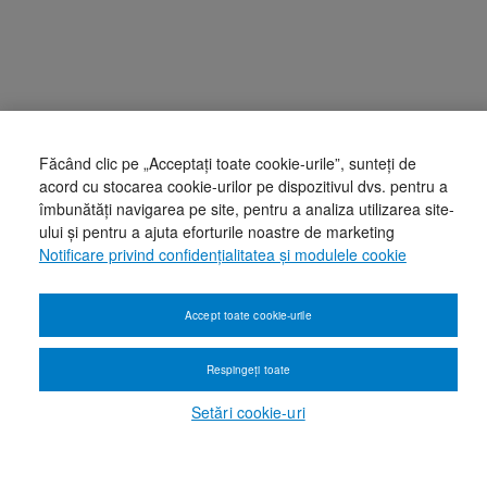
Făcând clic pe „Acceptați toate cookie-urile”, sunteți de
acord cu stocarea cookie-urilor pe dispozitivul dvs. pentru a
îmbunătăți navigarea pe site, pentru a analiza utilizarea site-
ului și pentru a ajuta eforturile noastre de marketing
Notificare privind confidențialitatea și modulele cookie
Accept toate cookie-urile
Respingeți toate
Setări cookie-uri