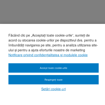
Făcând clic pe „Acceptați toate cookie-urile”, sunteți de
acord cu stocarea cookie-urilor pe dispozitivul dvs. pentru a
îmbunătăți navigarea pe site, pentru a analiza utilizarea site-
ului și pentru a ajuta eforturile noastre de marketing
Notificare privind confidențialitatea și modulele cookie
Accept toate cookie-urile
Respingeți toate
Setări cookie-uri