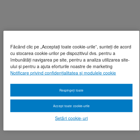
Făcând clic pe „Acceptați toate cookie-urile”, sunteți de acord
cu stocarea cookie-urilor pe dispozitivul dvs. pentru a
îmbunătăți navigarea pe site, pentru a analiza utilizarea site-
ului și pentru a ajuta eforturile noastre de marketing
Notificare privind confidențialitatea și modulele cookie
Respingeți toate
Accept toate cookie-urile
Setări cookie-uri