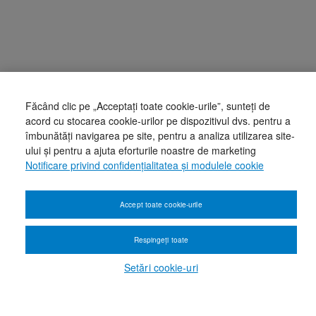
Făcând clic pe „Acceptați toate cookie-urile”, sunteți de
acord cu stocarea cookie-urilor pe dispozitivul dvs. pentru a
îmbunătăți navigarea pe site, pentru a analiza utilizarea site-
ului și pentru a ajuta eforturile noastre de marketing
Notificare privind confidențialitatea și modulele cookie
Accept toate cookie-urile
Respingeți toate
Setări cookie-uri