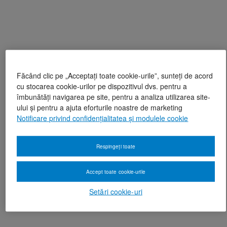
Făcând clic pe „Acceptați toate cookie-urile”, sunteți de acord
cu stocarea cookie-urilor pe dispozitivul dvs. pentru a
îmbunătăți navigarea pe site, pentru a analiza utilizarea site-
ului și pentru a ajuta eforturile noastre de marketing
Notificare privind confidențialitatea și modulele cookie
Respingeți toate
Accept toate cookie-urile
Setări cookie-uri