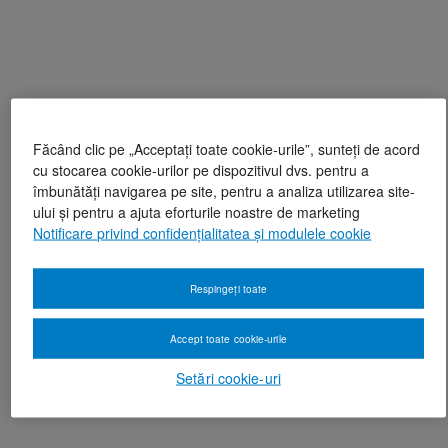
Făcând clic pe „Acceptați toate cookie-urile”, sunteți de acord
cu stocarea cookie-urilor pe dispozitivul dvs. pentru a
îmbunătăți navigarea pe site, pentru a analiza utilizarea site-
ului și pentru a ajuta eforturile noastre de marketing
Notificare privind confidențialitatea și modulele cookie
Respingeți toate
Accept toate cookie-urile
Setări cookie-uri