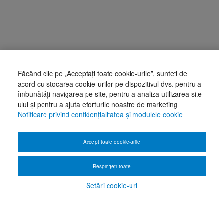
Făcând clic pe „Acceptați toate cookie-urile”, sunteți de
acord cu stocarea cookie-urilor pe dispozitivul dvs. pentru a
îmbunătăți navigarea pe site, pentru a analiza utilizarea site-
ului și pentru a ajuta eforturile noastre de marketing
Notificare privind confidențialitatea și modulele cookie
Accept toate cookie-urile
Respingeți toate
Setări cookie-uri