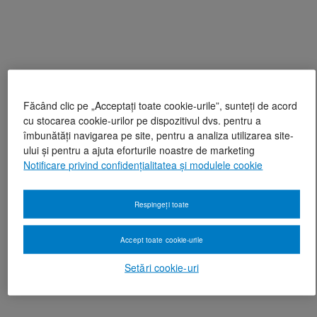
Făcând clic pe „Acceptați toate cookie-urile”, sunteți de acord
cu stocarea cookie-urilor pe dispozitivul dvs. pentru a
îmbunătăți navigarea pe site, pentru a analiza utilizarea site-
ului și pentru a ajuta eforturile noastre de marketing
Notificare privind confidențialitatea și modulele cookie
Respingeți toate
Accept toate cookie-urile
Setări cookie-uri