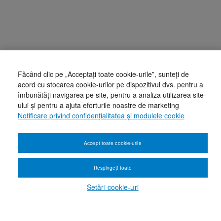
Făcând clic pe „Acceptați toate cookie-urile”, sunteți de
acord cu stocarea cookie-urilor pe dispozitivul dvs. pentru a
îmbunătăți navigarea pe site, pentru a analiza utilizarea site-
ului și pentru a ajuta eforturile noastre de marketing
Notificare privind confidențialitatea și modulele cookie
Accept toate cookie-urile
Respingeți toate
Setări cookie-uri