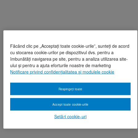
Făcând clic pe „Acceptați toate cookie-urile”, sunteți de acord
cu stocarea cookie-urilor pe dispozitivul dvs. pentru a
îmbunătăți navigarea pe site, pentru a analiza utilizarea site-
ului și pentru a ajuta eforturile noastre de marketing
Notificare privind confidențialitatea și modulele cookie
Respingeți toate
Accept toate cookie-urile
Setări cookie-uri