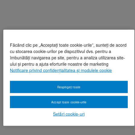
Făcând clic pe „Acceptați toate cookie-urile”, sunteți de acord
cu stocarea cookie-urilor pe dispozitivul dvs. pentru a
îmbunătăți navigarea pe site, pentru a analiza utilizarea site-
ului și pentru a ajuta eforturile noastre de marketing
Notificare privind confidențialitatea și modulele cookie
Respingeți toate
Accept toate cookie-urile
Setări cookie-uri