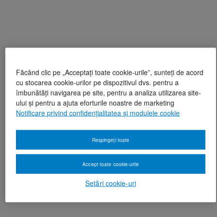
Făcând clic pe „Acceptați toate cookie-urile”, sunteți de acord
cu stocarea cookie-urilor pe dispozitivul dvs. pentru a
îmbunătăți navigarea pe site, pentru a analiza utilizarea site-
ului și pentru a ajuta eforturile noastre de marketing
Notificare privind confidențialitatea și modulele cookie
Respingeți toate
Accept toate cookie-urile
Setări cookie-uri