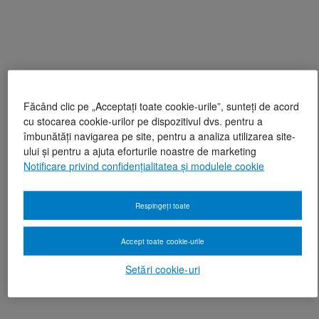
Făcând clic pe „Acceptați toate cookie-urile”, sunteți de acord
cu stocarea cookie-urilor pe dispozitivul dvs. pentru a
îmbunătăți navigarea pe site, pentru a analiza utilizarea site-
ului și pentru a ajuta eforturile noastre de marketing
Notificare privind confidențialitatea și modulele cookie
Respingeți toate
Accept toate cookie-urile
Setări cookie-uri