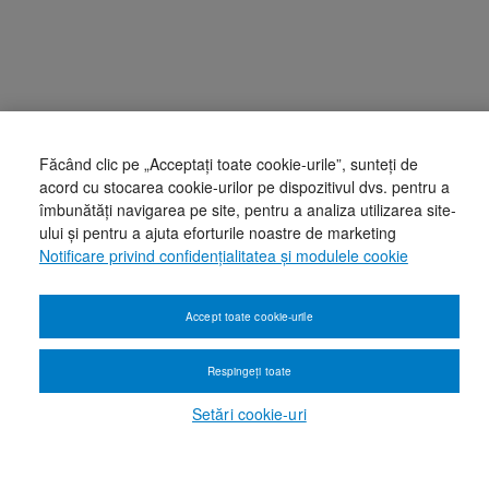
Făcând clic pe „Acceptați toate cookie-urile”, sunteți de
acord cu stocarea cookie-urilor pe dispozitivul dvs. pentru a
îmbunătăți navigarea pe site, pentru a analiza utilizarea site-
ului și pentru a ajuta eforturile noastre de marketing
Notificare privind confidențialitatea și modulele cookie
Accept toate cookie-urile
Respingeți toate
Setări cookie-uri