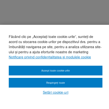
Făcând clic pe „Acceptați toate cookie-urile”, sunteți de
acord cu stocarea cookie-urilor pe dispozitivul dvs. pentru a
îmbunătăți navigarea pe site, pentru a analiza utilizarea site-
ului și pentru a ajuta eforturile noastre de marketing
Notificare privind confidențialitatea și modulele cookie
Accept toate cookie-urile
Respingeți toate
Setări cookie-uri