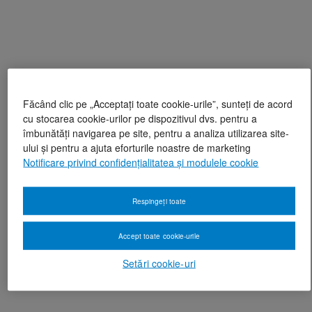
Făcând clic pe „Acceptați toate cookie-urile”, sunteți de acord
cu stocarea cookie-urilor pe dispozitivul dvs. pentru a
îmbunătăți navigarea pe site, pentru a analiza utilizarea site-
ului și pentru a ajuta eforturile noastre de marketing
Notificare privind confidențialitatea și modulele cookie
Respingeți toate
Accept toate cookie-urile
Setări cookie-uri